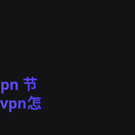
vpn 节
vpn怎